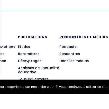
E
PUBLICATIONS
RENCONTRES ET MÉDIAS
nvictions
Études
Podcasts
des
Baromètres
Rencontres
ance
Décryptages
Dans les médias
Analyses de l'actualité
éducative
Tous éducateurs !
leure expérience sur notre site web. Si vous continuez à utiliser ce sit
JE M'INSCRIS