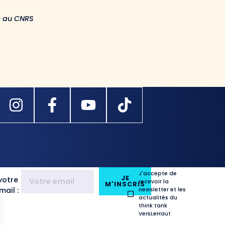
e au CNRS
J'accepte de
JE
votre
recevoir la
M'INSCRIS
ail :
newsletter et les
actualités du
think tank
VersLeHaut