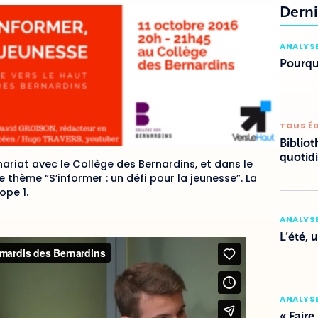
Derni
ANALYSE
Pourquo
TOUS É
Bibliot
quotid
ariat avec le Collège des Bernardins, et dans le
 thème “S’informer : un défi pour la jeunesse”. La
ope 1.
ANALYSE
L’été, 
ANALYSE
« Faire