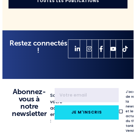
TOUTES LES PUBLICATIONS
Restez connectés
!
Abonnez-
J'acc
Saisissez
de re
vous à
votre
la
notre
newsl
adresse
et les
newsletter
JE M'INSCRIS
email
actua
:
du th
tank
VersL