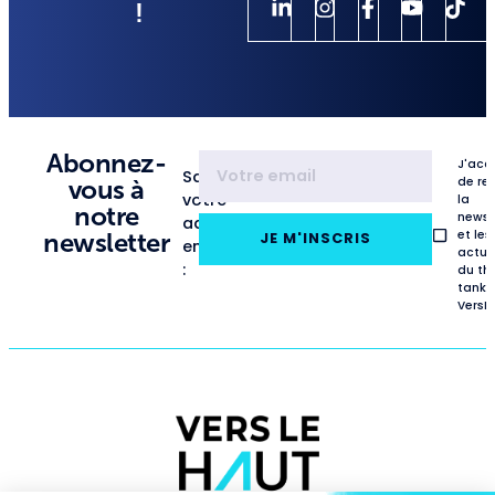
!
Abonnez-
J'acc
Saisissez
de re
vous à
votre
la
notre
newsl
adresse
et les
newsletter
JE M'INSCRIS
email
actua
:
du th
tank
VersL