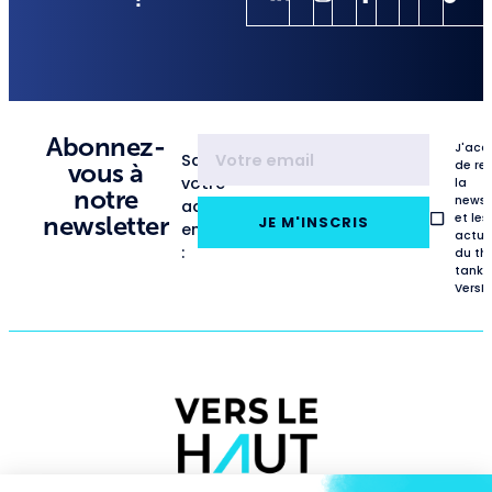
Abonnez-
J'acc
Saisissez
de re
vous à
votre
la
notre
newsl
adresse
et les
newsletter
JE M'INSCRIS
email
actua
:
du th
tank
VersL