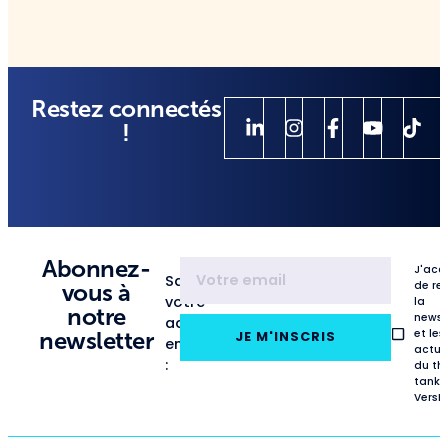
Restez connectés
!
Abonnez-
J'acc
Saisissez
de re
vous à
votre
la
notre
newsl
adresse
et les
newsletter
JE M'INSCRIS
email
actua
:
du th
tank
VersL