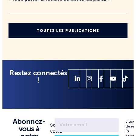
TOUTES LES PUBLICATIONS
Restez connectés
!
Abonnez-
J'acc
Saisissez
de re
vous à
votre
la
notre