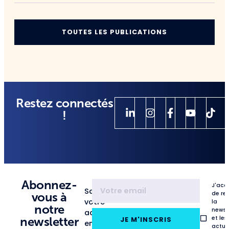
TOUTES LES PUBLICATIONS
Restez connectés
!
Abonnez-
J'acc
Saisissez
de re
vous à
votre
la
notre
newsl
adresse
et les
newsletter
JE M'INSCRIS
email
actua