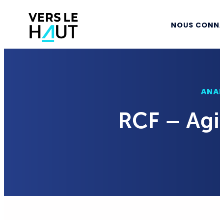
NOUS CONN
ANA
RCF – Agi