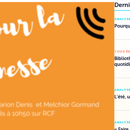
Derni
ANALYSE
Pourquo
TOUS É
Bibliot
quotid
ANALYSE
L’été, 
ANALYSE
« Faire