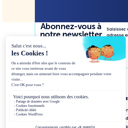
Abonnez-vous à
Saisissez 
notre newsletter
adresse em
NOUS CONNAÎTR
Présentation et co
Missions et métho
Équipe et gouvern