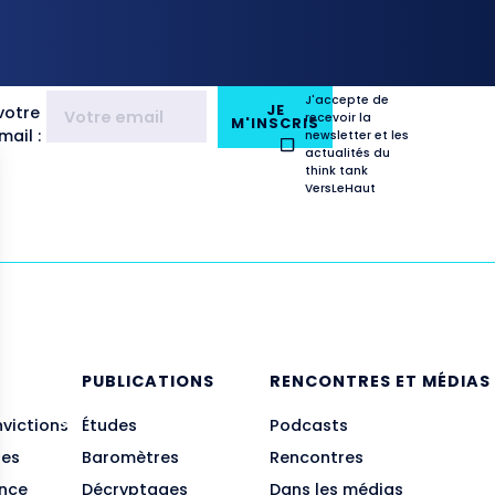
J'accepte de
JE
votre
recevoir la
M'INSCRIS
ail :
newsletter et les
actualités du
think tank
VersLeHaut
E
PUBLICATIONS
RENCONTRES ET MÉDIAS
nvictions
Études
Podcasts
des
Baromètres
Rencontres
ance
Décryptages
Dans les médias