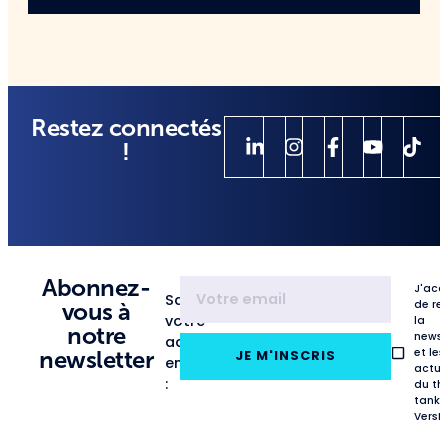
Restez connectés
!
Abonnez-
J'acc
Saisissez
de re
vous à
votre
la
notre
newsl
adresse
et les
newsletter
JE M'INSCRIS
email
actua
:
du th
tank
VersL