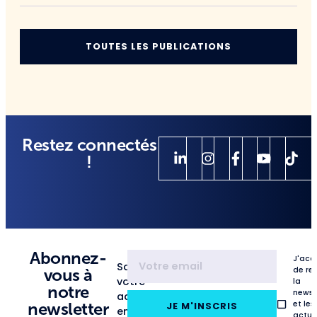
TOUTES LES PUBLICATIONS
Restez connectés
!
Abonnez-
J'acc
Saisissez
de re
vous à
votre
la
notre
newsl
adresse
et les
newsletter
JE M'INSCRIS
email
actua