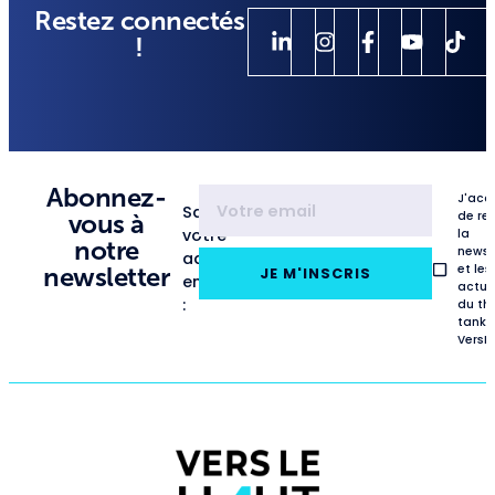
Restez connectés
!
Abonnez-
J'acc
Saisissez
de re
vous à
votre
la
notre
newsl
adresse
et les
newsletter
JE M'INSCRIS
email
actua
:
du th
tank
VersL