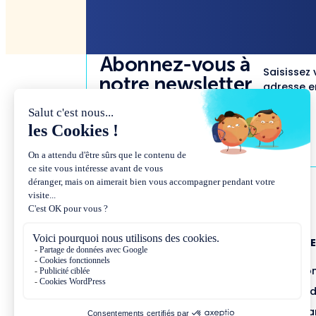
Abonnez-vous à
Saisissez 
notre newsletter
adresse em
NOUS CONNAÎTR
Présentation et co
Missions et métho
Équipe et gouvern