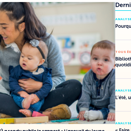
Derni
ANALYSE
Pourquo
TOUS É
Bibliot
quotid
ANALYSE
L’été, 
ANALYSE
« Faire