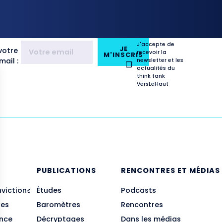
J'accepte de
JE
votre
recevoir la
M'INSCRIS
ail :
newsletter et les
actualités du
think tank
VersLeHaut
E
PUBLICATIONS
RENCONTRES ET MÉDIAS
nvictions
Études
Podcasts
des
Baromètres
Rencontres
ance
Décryptages
Dans les médias