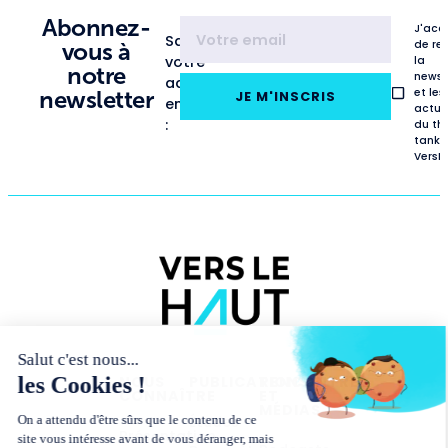
Abonnez-
J'acc
Saisissez
de re
vous à
votre
la
notre
newsl
adresse
et les
newsletter
JE M'INSCRIS
email
actua
:
du th
tank
VersL
NOUS
PUBLICATIONS
RENCONTRES
CONNAÎTRE
ET
MÉDIAS
Études
Présentation