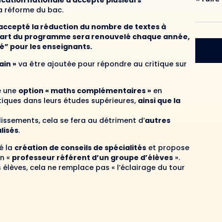
Éducation nationale a accepté plusieurs
la réforme du bac.
 accepté la réduction du nombre de textes à
 quart du programme sera renouvelé chaque année,
té” pour les enseignants.
ain »
va être ajoutée pour répondre au critique sur
e une
option « maths complémentaires »
en
iques dans leurs études supérieures,
ainsi que la
lissements, cela se fera au détriment d’
autres
lisés
.
dé la
création de conseils de spécialités
et propose
en «
professeur référent d’un groupe d’élèves
».
élèves, cela ne remplace pas « l’éclairage du tour