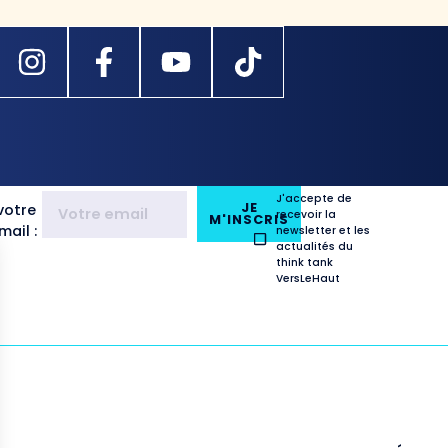
J'accepte de
JE
votre
recevoir la
M'INSCRIS
ail :
newsletter et les
actualités du
think tank
VersLeHaut