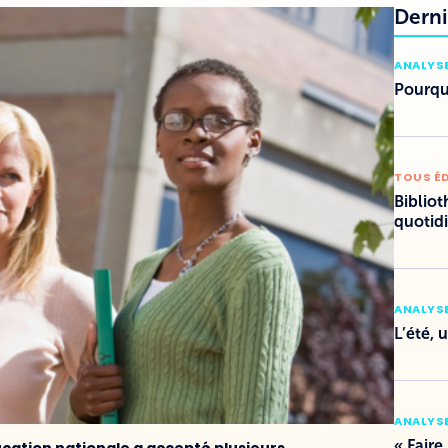
Derni
ANALYSE
Pourquo
TOUS É
Bibliot
quotid
ANALYSE
L’été, 
ANALYSE
« Faire