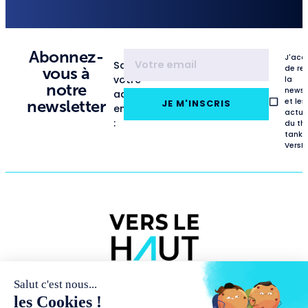
Abonnez-
J'acc
Saisissez
de re
vous à
votre
la
notre
newsl
adresse
et les
newsletter
JE M'INSCRIS
email
actua
:
du th
tank
VersL
NOUS
PUBLICATIONS
RENCONTRES