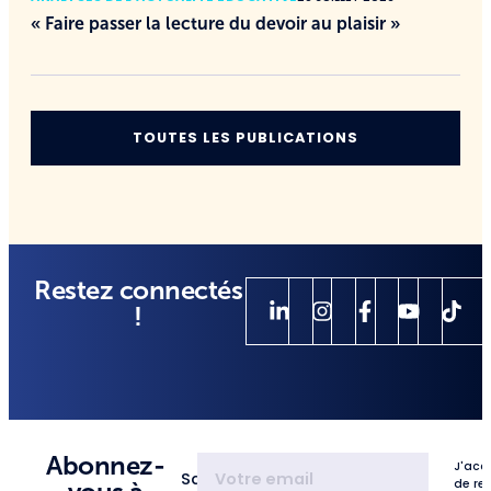
« Faire passer la lecture du devoir au plaisir »
TOUTES LES PUBLICATIONS
Restez connectés
!
Abonnez-
J'acc
Saisissez
de re