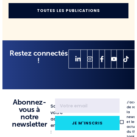
TOUTES LES PUBLICATIONS
Restez connectés
!
Abonnez-
J'acc
Saisissez
de re
vous à
votre
la
notre
newsl
adresse
et les
newsletter
JE M'INSCRIS
email
actua
:
du th
tank