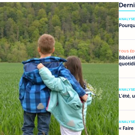
Derni
ANALYSE
Pourquo
TOUS É
Bibliot
quotid
ANALYSE
L’été, 
ANALYSE
« Faire