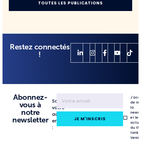
TOUTES LES PUBLICATIONS
Restez connectés
!
Abonnez-
J'acc
Saisissez
de re
vous à
votre
la
notre
newsl
adresse
et les
newsletter
JE M'INSCRIS
email
actua
:
du th
tank
VersL