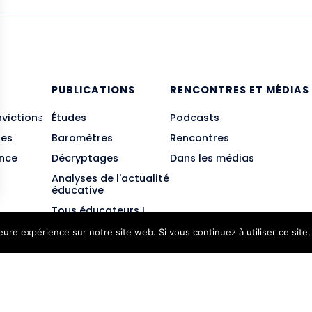
E
PUBLICATIONS
RENCONTRES ET MÉDIAS
nvictions
Études
Podcasts
des
Baromètres
Rencontres
ance
Décryptages
Dans les médias
Analyses de l'actualité
éducative
Tous éducateurs !
leure expérience sur notre site web. Si vous continuez à utiliser ce sit
JE M'INSCRIS
Mentions légal