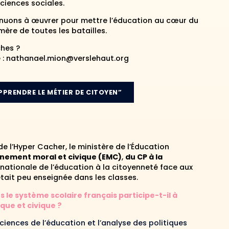
ciences sociales.
inuons à œuvrer pour mettre l’éducation au cœur du
mère de toutes les batailles.
ches ?
ue : nathanael.mion@verslehaut.org
PPRENDRE LE MÉTIER DE CITOYEN”
de l’Hyper Cacher, le ministère de l’Éducation
nement moral et civique (EMC)
,
du CP à la
ernationale de l’éducation à la citoyenneté face aux
tait peu enseignée dans les classes.
s le système scolaire français participe-t-il à
que et civique ?
ciences de l’éducation et l’analyse des politiques