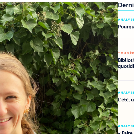
Derni
ANALYSE
Pourquo
TOUS É
Bibliot
quotid
ANALYSE
L’été, 
ANALYSE
« Faire