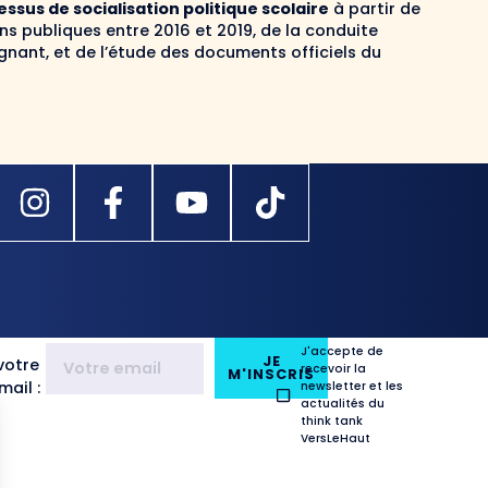
ssus de socialisation politique scolaire
à partir de
ons publiques entre 2016 et 2019, de la conduite
ignant, et de l’étude des documents officiels du
J'accepte de
JE
votre
recevoir la
M'INSCRIS
ail :
newsletter et les
actualités du
think tank
VersLeHaut