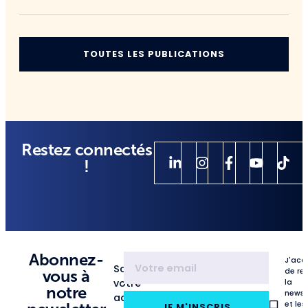
TOUTES LES PUBLICATIONS
Restez connectés
!
Abonnez-
J'acc
Saisissez
de re
vous à
votre
la
notre
newsl
adresse
et les
JE M'INSCRIS