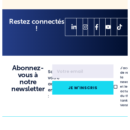
Restez connectés
!
Abonnez-
J'acc
Saisissez
de re
vous à
votre
la
notre
newsl
adresse
et les
newsletter
JE M'INSCRIS
email
actua
:
du th
tank
VersL