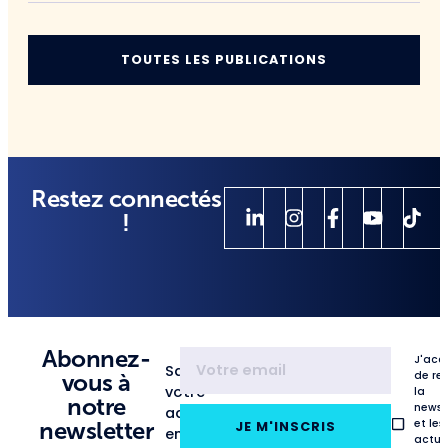
TOUTES LES PUBLICATIONS
Restez connectés
!
Abonnez-
J'acc
Saisissez
de re
vous à
votre
la
notre
newsl
adresse
et les
newsletter
JE M'INSCRIS
email
actua