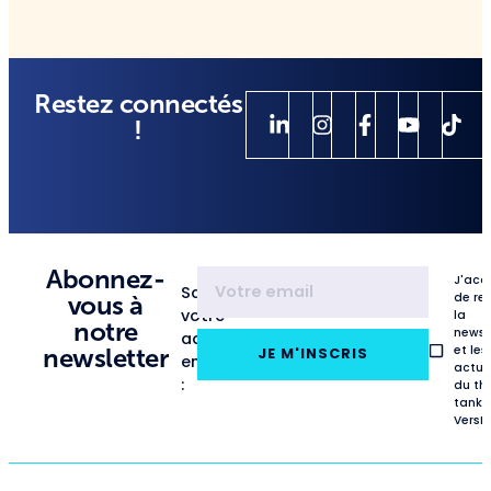
Restez connectés
!
Abonnez-
J'acc
Saisissez
de re
vous à
votre
la
notre
newsl
adresse
et les
newsletter
JE M'INSCRIS
email
actua
:
du th
tank
VersL