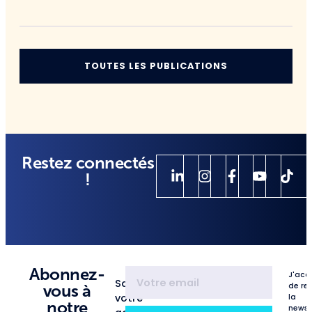
TOUTES LES PUBLICATIONS
Restez connectés
!
Abonnez-
J'acc
Saisissez
de re
vous à
votre
la
notre
newsl