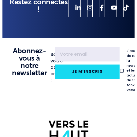
Restez connectés
!
Abonnez-
J'acc
Saisissez
de re
vous à
votre
la
notre
newsl
adresse
et les
newsletter
JE M'INSCRIS
email
actua
:
du th
tank
VersL