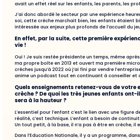
avait un effet réel sur les enfants, les parents, les pro
J’ai donc abordé le secteur par une expérience heu­reu
soi, cette crèche marchait bien, les enfants étaient bi
intéressée aux enjeux plus profonds de l’accueil du je
En effet, par la suite, cette première expérie
vie !
Oui ! Je suis restée présidente un temps, même après q
ma propre boîte en 2013 et ouvert ma première micro-c
crèches jusqu’à 2022 où j’ai fini par vendre l’entre­pri
anime un podcast tout en continuant à conseiller et
Quels enseignements retenez-vous de votre e
crèche ? De quoi les très jeunes enfants ont-il
sera à la hauteur ?
L’essentiel pour l’enfant c’est le lien avec une figur
réalité, c’est technique. L’enfant a besoin de conti­nui
Un tout petit, à la base, il n’a pas à être en crèche, il
Dans l’Education Nationale, il y a un programme, dans l