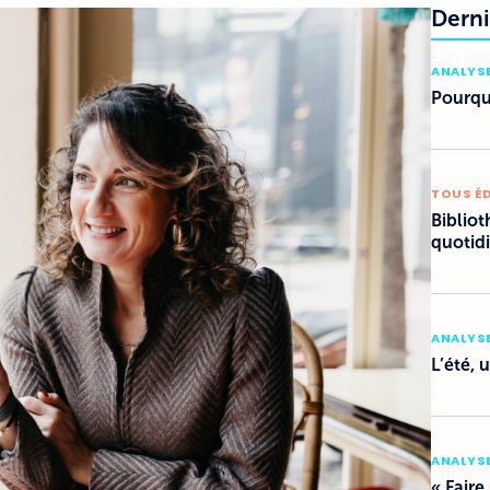
Derni
ANALYSE
Pourquo
TOUS É
Bibliot
quotid
ANALYSE
L’été, 
ANALYSE
« Faire