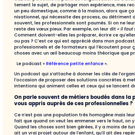
tement le sujet, de partager mon expérience, mes re­ce
un peu domestique, comme à la maison, alors que ça n
nisationnel, qui nécessite des process, au détrimen
souvent, les professionnels sont paumés. Si on ne le
reste des vœux pieux. Par exemple, on leur dit
« il fau
Comment doivent-elles les préparer, écrire ce qu’elles v
ou pas ? C’est ce qui est apprécié dans mon podcast1
professionnels et de formateurs qui l’écoutent pour 
choses avec un œil beaucoup moins théorique que pr
Le podcast «
Référence petite enfance
».
Un podcast qui s’attache à donner les clés de l’orga
l’occasion de proposer des solutions concrètes à met
intentions qui animent celles et ceux qui se lancent d
On parle souvent de métiers boudés dans la p
vous appris auprès de ces professionnelles ?
Ce n’est pas une population très homogène mais leur 
fait que quand on veut les emmener vers le haut, on y a
Quand les choses sont bien gérées, il y a moins de
tur
ait un vrai projet autour de l’enfant, qu’il ait des repè