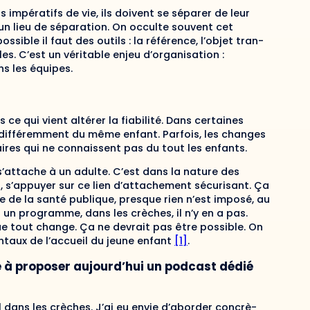
 impératifs de vie, ils doivent se séparer de leur
st un lieu de séparation. On occulte souvent cet
sible il faut des outils : la référence, l’objet tran­
les. C’est un véritable enjeu d’organisation :
s les équipes.
 ce qui vient altérer la fiabilité. Dans certaines
n­différemment du même enfant. Parfois, les changes
ires qui ne connaissent pas du tout les enfants.
 s’attache à un adulte. C’est dans la nature des
r, s’appuyer sur ce lien d’attachement sécurisant. Ça
e de la santé publique, presque rien n’est imposé, au
 un programme, dans les crèches, il n’y en a pas.
que tout change. Ça ne devrait pas être possible. On
aux de l’accueil du jeune enfant
[1]
.
é à proposer aujourd’hui un podcast dédié
l dans les crèches. J’ai eu envie d’aborder concrè­