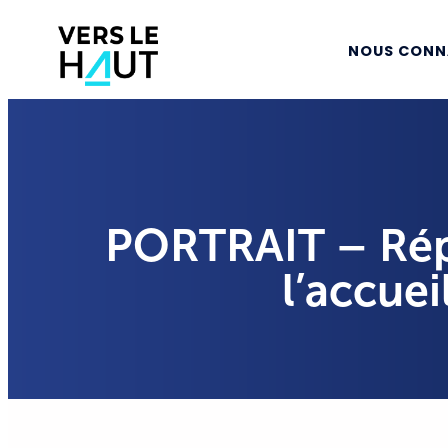
NOUS CONN
PORTRAIT – Rép
l’accuei