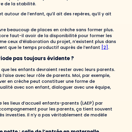
 de la stabilité.
 autour de l’enfant, qu’il ait des repères, qu’il y ait
ouvre beaucoup de places en crèche sans former plus.
ore faut-il avoir de la disponibilité pour former les
me ceux d’élaboration du projet, n’existent plus dans
ient que le temps productif auprès de l’enfant
[2]
.
iode pas toujours évidente ?
 que les enfants devraient rester avec leurs pa­rents.
 l’aise avec leur rôle de parents. Moi, par exemple,
river en crèche peut constituer une forme de
alité avec son enfant, dialoguer avec une équipe,
e les lieux d’accueil enfants-parents (LAEP) par
 accompagnement pour les parents, ça tient souvent
ès investies. Il n’y a pas véritablement de modèle
nette : celle de l’entrée en maternelle.