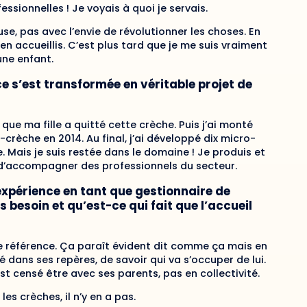
fessionnelles ! Je voyais à quoi je servais.
se, pas avec l’envie de révolutionner les choses. En
en accueillis. C’est plus tard que je me suis vrai­ment
une enfant.
nce s’est transformée en véritable projet de
ue ma fille a quitté cette crèche. Puis j’ai mon­té
rèche en 2014. Au final, j’ai développé dix mi­cro-
se. Mais je suis restée dans le domaine ! Je produis et
 d’accompagner des professionnels du secteur.
xpérience en tant que gestionnaire de
s besoin et qu’est-ce qui fait que l’accueil
e de référence. Ça paraît évident dit comme ça mais en
té dans ses repères, de savoir qui va s’occuper de lui.
 est censé être avec ses parents, pas en collectivité.
es crèches, il n’y en a pas.