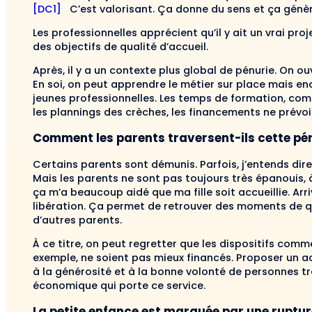
[DC1]
C’est valorisant. Ça donne du sens et ça génère
Les professionnelles apprécient qu’il y ait un vrai projet
des objectifs de qualité d’accueil.
Après, il y a un contexte plus global de pénurie. On 
En soi, on peut apprendre le métier sur place mais enc
jeunes professionnelles. Les temps de formation, com
les plannings des crèches, les financements ne prévo
Comment les parents traversent-ils cette pér
Certains parents sont démunis. Parfois, j’entends dire
Mais les parents ne sont pas toujours très épanouis, à
ça m’a beaucoup aidé que ma fille soit ac­cueillie. Ar
libération. Ça permet de retrouver des moments de qu
d’autres parents.
À ce titre, on peut regretter que les dispositifs comm
exemple, ne soient pas mieux financés. Propo­ser un
à la générosité et à la bonne volonté de per­sonnes tr
économique qui porte ce service.
La petite enfance est marquée par une rupture 