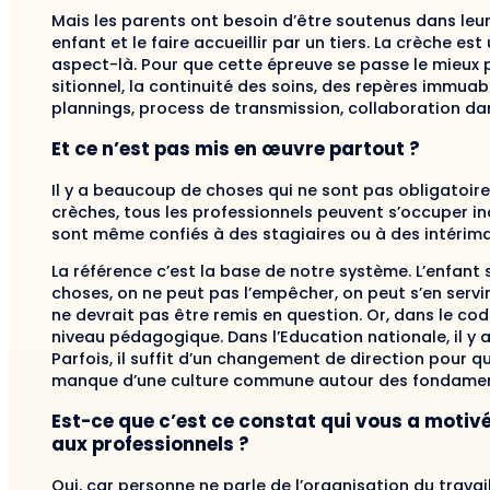
Mais les parents ont besoin d’être soutenus dans leurs
enfant et le faire accueillir par un tiers. La crèche e
aspect-là. Pour que cette épreuve se passe le mieux pos
sitionnel, la continuité des soins, des repères im­muab
plannings, process de transmission, collaboration dan
Et ce n’est pas mis en œuvre partout ?
Il y a beaucoup de choses qui ne sont pas obliga­toires
crèches, tous les professionnels peuvent s’occuper i
sont même confiés à des stagiaires ou à des intéri­ma
La référence c’est la base de notre système. L’en­fant
choses, on ne peut pas l’empêcher, on peut s’en servi
ne devrait pas être remis en question. Or, dans le cod
niveau pédagogique. Dans l’Education nationale, il y a
Parfois, il suffit d’un changement de direction pour 
manque d’une culture commune autour des fonda­ment
Est-ce que c’est ce constat qui vous a motiv
aux professionnels ?
Oui, car personne ne parle de l’organisation du tra­vai