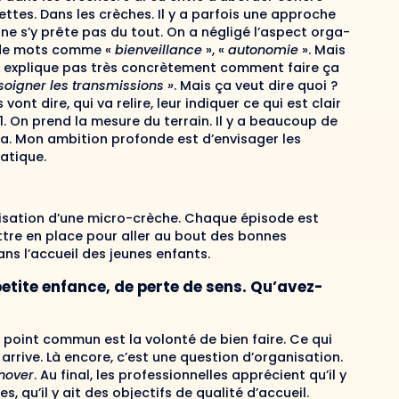
ttes. Dans les crèches. Il y a parfois une approche
e s’y prête pas du tout. On a négligé l’aspect orga­
t de mots comme «
bienveillance
», «
autonomie
». Mais
ur explique pas très concrètement comment faire ça
t soigner les transmissions »
. Mais ça veut dire quoi ?
ont dire, qui va relire, leur indiquer ce qui est clair
. On prend la mesure du terrain. Il y a beaucoup de
ça. Mon ambition profonde est d’envisager les
atique.
nisation d’une micro-crèche. Chaque épisode est
tre en place pour aller au bout des bonnes
ans l’accueil des jeunes enfants.
etite enfance, de perte de sens. Qu’avez-
point commun est la volonté de bien faire. Ce qui
rrive. Là encore, c’est une question d’organisa­tion.
nover
. Au final, les professionnelles apprécient qu’il y
res, qu’il y ait des objectifs de qualité
d’accueil.