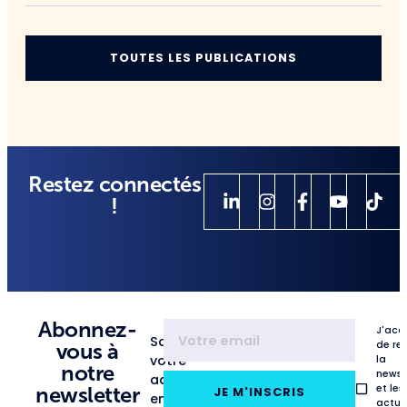
TOUTES LES PUBLICATIONS
Restez connectés
!
Abonnez-
J'acc
Saisissez
de re
vous à
votre
la
notre
newsl
adresse
et les
newsletter
JE M'INSCRIS
email
actua