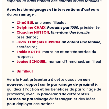
supérieure dans l’intérêt des enfants et des familles ?
Avec les témoignages et interventions d’acteurs
du parrainage :
Chaû BUI
, ancienne filleule ;
Delphine CHAIX
,
Parrains par 1000
,
présidente ;
Claudine HUSSON
,
Un enfant Une famille
,
présidente ;
Jean-François HUSSON
,
Un enfant Une famille
,
secrétaire ;
Émilie KOTHÉ
, marraine et co-rédactrice du
rapport ;
Louise SCHOUEL
, maman d’Emmanuel, un filleul
;
Un filleul
.
Vers le Haut présentera à cette occasion
son
nouveau rapport sur
le parrainage de proximité
,
qui décrit
l’action et les bénéfices du parrainage de
proximité, avec un
panorama
de différentes
formes de parrainage
à l’étranger
, et des idées
pour déployer ces actions.