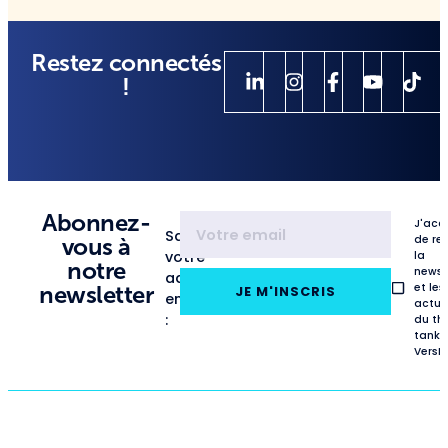
Restez connectés
!
Abonnez-
J'acc
Saisissez
de re
vous à
votre
la
notre
newsl
adresse
et les
newsletter
JE M'INSCRIS
email
actua
:
du th
tank
VersL