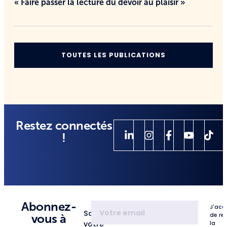
« Faire passer la lecture du devoir au plaisir »
TOUTES LES PUBLICATIONS
Restez connectés
!
Abonnez-
J'acc
Saisissez
de re
vous à
votre
la