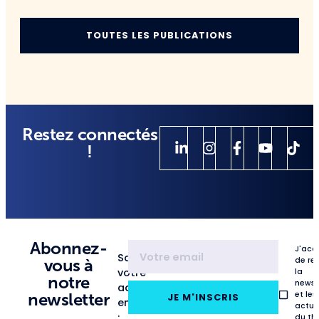
TOUTES LES PUBLICATIONS
Restez connectés
!
Abonnez-
J'acc
Saisissez
de re
vous à
votre
la
notre
newsl
adresse
et les
newsletter
JE M'INSCRIS
email
actua
:
du th