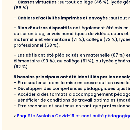
– Classes virtuelles :
surtout collège (46 %), lycée gé
(66 %).
– Cahiers d’activités imprimés et envoyés :
surtout m
– Bien d’autres dispositifs
ont également été mis en 
ou sur un blog, envois numériques de vidéos, cours et a
maternelle et élémentaire (71 %), collège (72 %), lycé
professionnel (68 %).
– Les défis
ont été plébiscités en maternelle (87 %) e
élémentaire (93 %), au collège (91 %), au lycée génér
(92 %).
5 besoins principaux ont été identifiés par les ensei
– Être soutenus dans la mise en œuvre du lien avec les
– Développer des compétences pédagogiques ajustée
– Accéder à des formats d’accompagnement pédagogi
– Bénéficier de conditions de travail optimales (matér
– Être reconnus et soutenus en tant que professionnel
>
Enquête Synlab « Covid-19 et continuité pédagogiq