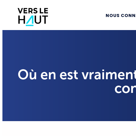
NOUS CONN
Où en est vraimen
con