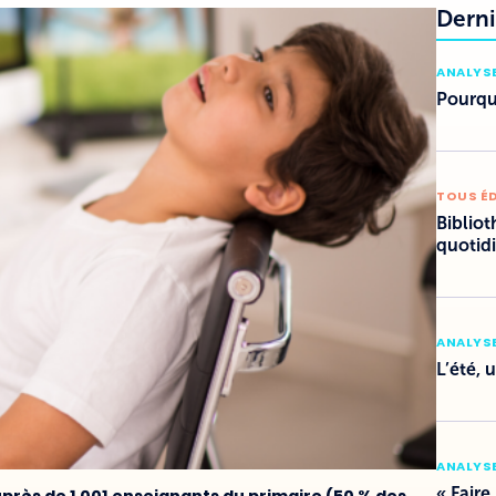
Derni
ANALYSE
Pourquo
TOUS É
Bibliot
quotid
ANALYSE
L’été, 
ANALYSE
« Faire