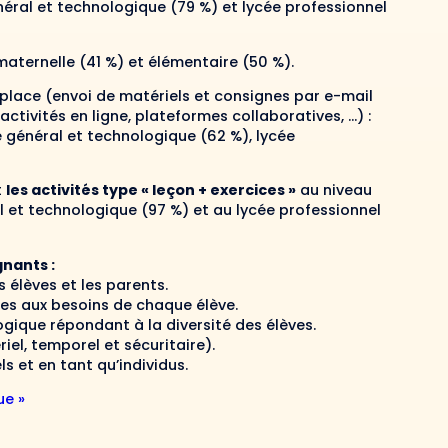
néral et technologique (79 %) et lycée professionnel
aternelle (41 %) et élémentaire (50 %).
place (envoi de matériels et consignes par e-mail
ctivités en ligne, plateformes collaboratives, …) :
e général et technologique (62 %), lycée
t
les activités type « leçon + exercices »
au niveau
al et technologique (97 %) et au lycée professionnel
gnants :
 élèves et les parents.
s aux besoins de chaque élève.
que répondant à la diversité des élèves.
iel, temporel et sécuritaire).
s et en tant qu’individus.
ue »