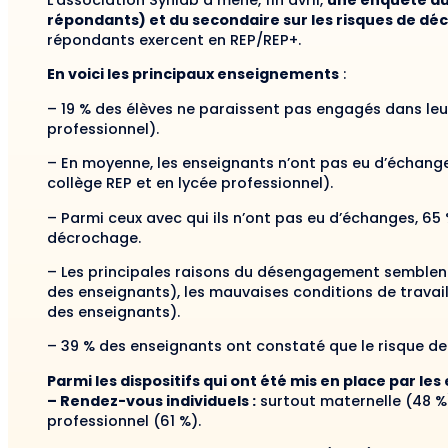
L’association Synlab a mené, fin avril,
une enquête aup
répondants) et du secondaire sur les risques de dé
répondants exercent en REP/REP+.
En voici les principaux enseignements
:
– 19 % des élèves ne paraissent pas engagés dans leur
professionnel).
– En moyenne, les enseignants n’ont pas eu d’échanges
collège REP et en lycée professionnel).
– Parmi ceux avec qui ils n’ont pas eu d’échanges, 6
décrochage.
– Les principales raisons du désengagement semblent 
des enseignants), les mauvaises conditions de travai
des enseignants).
– 39 % des enseignants ont constaté que le risque de
Parmi les dispositifs qui ont été mis en place par l
– Rendez-vous individuels :
surtout maternelle (48 %)
professionnel (61 %).