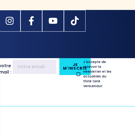
J'accepte de
JE
votre
recevoir la
M'INSCRIS
ail :
newsletter et les
actualités du
think tank
VersLeHaut