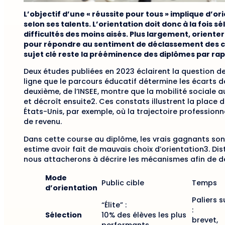
L’objectif d’une « réussite pour tous » implique d’o
selon ses talents. L’orientation doit donc à la fois 
difficultés des moins aisés. Plus largement, orienter
pour répondre au sentiment de déclassement des cla
sujet clé reste la prééminence des diplômes par rapp
Deux études publiées en 2023 éclairent la question de 
ligne que le parcours éducatif détermine les écarts d
deuxième, de l’INSEE, montre que la mobilité sociale au
et décroît ensuite2. Ces constats illustrent la place
États-Unis, par exemple, où la trajectoire professionn
de revenu.
Dans cette course au diplôme, les vrais gagnants son
estime avoir fait de mauvais choix d’orientation3. Dis
nous attacherons à décrire les mécanismes afin de d
Mode
Public cible
Temps
d’orientation
Paliers s
“Élite” :
:
Sélection
10% des élèves les plus
brevet,