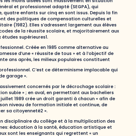
les les moins aisées sont massivement en situation
énéral et professionnel adapté (SEGPA), qui
, quatre enfants sur cinq en sont issus. Depuis la fin
ont des politiques de compensation culturelles et
itaire (1982). Elles s’adressent largement aux élèves
codes de la réussite scolaire, et majoritairement aux
 études supérieures1.
rofessionnel. Créée en 1985 comme alternative au
omesse d’une « réussite de tous » et à l’objectif de
e ans après, les milieux populaires constituent
professionnel. C’est ce déterminisme implacable qui
de garage ».
massivement concernés par le décrochage scolaire :
on subie » ; en aval, en permettant aux bacheliers
juillet 1989 crée un droit garanti à chacun « afin de
son niveau de formation initiale et continue, de
cer sa citoyenneté2 ».
 disciplinaire du collège et à la multiplication des
s: éducation à la santé, éducation artistique et
eux sont les enseignants qui regrettent « un