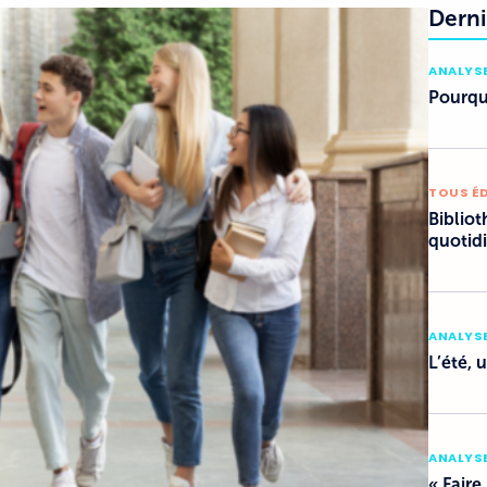
Derni
ANALYSE
Pourquo
TOUS É
Bibliot
quotid
ANALYSE
L’été, 
ANALYSE
« Faire