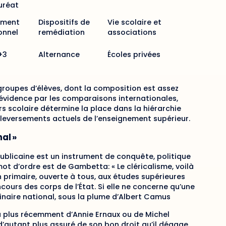
uréat
ement
Dispositifs de
Vie scolaire et
onnel
remédiation
associations
+3
Alternance
Écoles privées
groupes d’élèves, dont la composition est assez
évidence par les comparaisons internationales,
s scolaire détermine la place dans la hiérarchie
leversements actuels de l’enseignement supérieur.
nal »
épublicaine est un instrument de conquête, politique
mot d’ordre est de Gambetta: « Le cléricalisme, voilà
n primaire, ouverte à tous, aux études supérieures
cours des corps de l’État. Si elle ne concerne qu’une
inaire national, sous la plume d’Albert Camus
 plus récemment d’Annie Ernaux ou de Michel
t d’autant plus assuré de son bon droit qu’il dégage