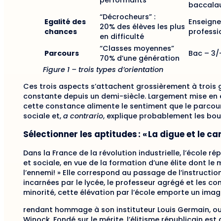
performants
baccala
“Décrocheurs” :
Egalité des
Enseign
20% des élèves les plus
chances
professi
en difficulté
“Classes moyennes”
Parcours
Bac – 3/
70% d’une génération
Figure 1 – trois types d’orientation
Ces trois aspects s’attachent grossièrement à trois 
constante depuis un demi-siècle. Largement mise en 
cette constance alimente le sentiment que le parcour
sociale et,
a contrario
, explique probablement les bou
Sélectionner les aptitudes : « La digue et le ca
Dans la France de la révolution industrielle, l’école r
et sociale, en vue de la formation d’une élite dont le 
l’ennemi! » Elle correspond au passage de l’instructio
incarnées par le lycée, le professeur agrégé et les con
minorité, cette élévation par l’école emporte un imag
rendant hommage à son instituteur Louis Germain, ou
Winock. Fondé sur le mérite, l’élitisme républicain es