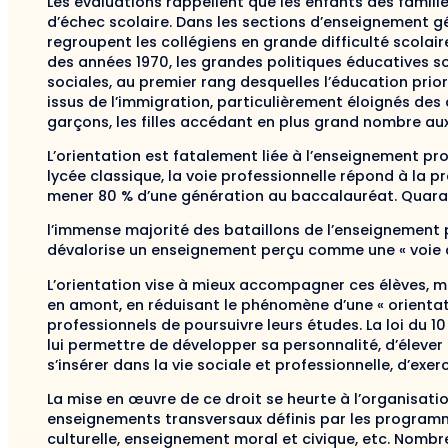
Les évaluations rappellent que les enfants des famil
d’échec scolaire. Dans les sections d’enseignement g
regroupent les collégiens en grande difficulté scolaire
des années 1970, les grandes politiques éducatives s
sociales, au premier rang desquelles l’éducation prior
issus de l’immigration, particulièrement éloignés des 
garçons, les filles accédant en plus grand nombre aux
L’orientation est fatalement liée à l’enseignement p
lycée classique, la voie professionnelle répond à la pr
mener 80 % d’une génération au baccalauréat. Quarant
l’immense majorité des bataillons de l’enseignement 
dévalorise un enseignement perçu comme une « voie 
L’orientation vise à mieux accompagner ces élèves, 
en amont, en réduisant le phénomène d’une « orientati
professionnels de poursuivre leurs études. La loi du 10 
lui permettre de développer sa personnalité, d’élever 
s’insérer dans la vie sociale et professionnelle, d’exer
La mise en œuvre de ce droit se heurte à l’organisation
enseignements transversaux définis par les programme
culturelle, enseignement moral et civique, etc. Nombr