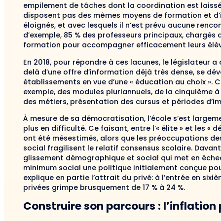
empilement de tâches dont la coordination est laissé
disposent pas des mêmes moyens de formation et d’in
éloignés, et avec lesquels il n’est prévu aucune renco
d’exemple, 85 % des professeurs principaux, chargés d
formation pour accompagner efficacement leurs élèv
En 2018, pour répondre à ces lacunes, le législateur a 
delà d’une offre d’information déjà très dense, se d
établissements en vue d’une « éducation au choix ». C
exemple, des modules pluriannuels, de la cinquième à
des métiers, présentation des cursus et périodes d’i
À mesure de sa démocratisation, l’école s’est large
plus en difficulté. Ce faisant, entre l’« élite » et les «
ont été mésestimés, alors que les préoccupations de
social fragilisent le relatif consensus scolaire. Dav
glissement démographique et social qui met en échec 
minimum social une politique initialement conçue pou
explique en partie l’attrait du privé: à l’entrée en six
privées grimpe brusquement de 17 % à 24 %.
Construire son parcours : l’inflation