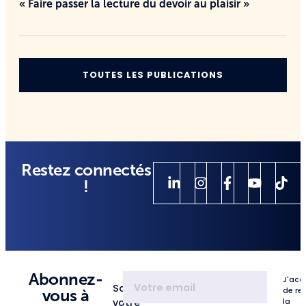
« Faire passer la lecture du devoir au plaisir »
TOUTES LES PUBLICATIONS
Restez connectés
!
Abonnez-
J'acc
Saisissez
de re
vous à
votre
la