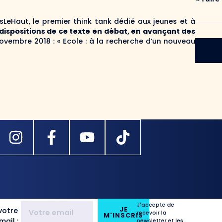
rsLeHaut, le premier think tank dédié aux jeunes et à
dispositions de ce texte en débat, en avançant des
vembre 2018 : « Ecole : à la recherche d’un nouveau
J'accepte de
JE
votre
recevoir la
M'INSCRIS
ail :
newsletter et les