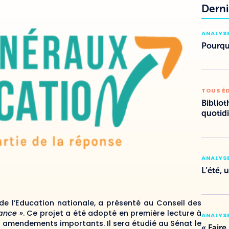
Derni
ANALYSE
Pourquo
TOUS É
Bibliot
quotid
ANALYSE
L’été, 
de l’Education nationale, a présenté au Conseil des
ance »
. Ce projet a été adopté en première lecture à
ANALYSE
urs amendements importants. Il sera étudié au Sénat le
« Faire