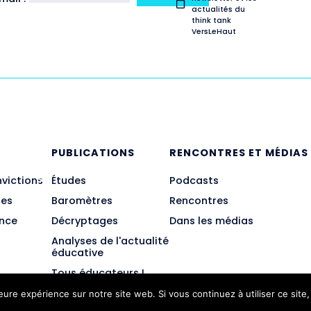
actualités du
think tank
VersLeHaut
E
PUBLICATIONS
RENCONTRES ET MÉDIAS
nvictions
Études
Podcasts
des
Baromètres
Rencontres
ance
Décryptages
Dans les médias
Analyses de l'actualité
éducative
Tous éducateurs !
leure expérience sur notre site web. Si vous continuez à utiliser ce sit