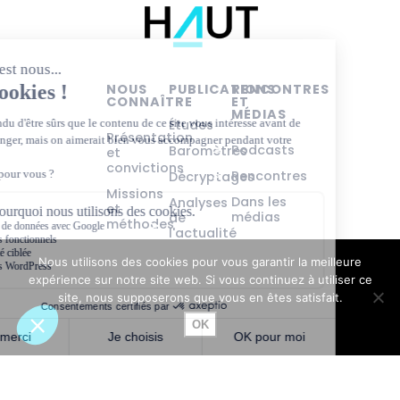
NOUS
PUBLICATIONS
RENCONTRES
CONNAÎTRE
ET
MÉDIAS
Études
Présentation
Podcasts
Baromètres
et
convictions
Rencontres
Décryptages
Missions
Dans les
Analyses
et
médias
de
méthodes
l'actualité
éducative
Équipe et
Nous utilisons des cookies pour vous garantir la meilleure
gouvernance
Tous
expérience sur notre site web. Si vous continuez à utiliser ce
éducateurs
Partenariats
site, nous supposerons que vous en êtes satisfait.
!
Contact
OK
2026 © VersLeHaut - Tous droits réservés
Mentions légales
Politique de confidentialité
Abonnez-vous à notre newsletter