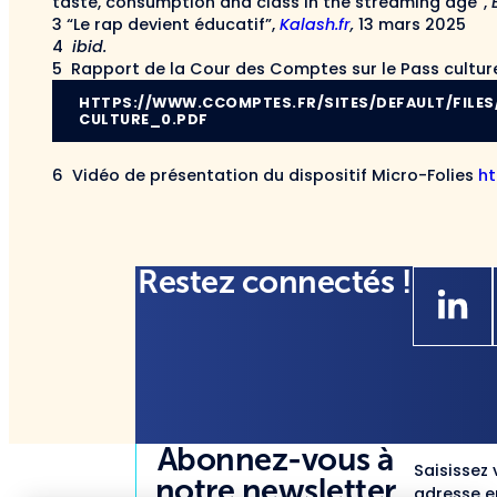
taste, consumption and class in the streaming age”,
3 “Le rap devient éducatif”,
Kalash.fr
,
13 mars 2025
4
ibid.
5 Rapport de la Cour des Comptes sur le Pass cultur
HTTPS://WWW.CCOMPTES.FR/SITES/DEFAULT/FILES
CULTURE_0.PDF
6 Vidéo de présentation du dispositif Micro-Folies
ht
Restez connectés !
Abonnez-vous à
Saisissez 
notre newsletter
adresse em