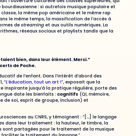
t l’ouverture culturelle des classes supérieures, qui
le bourdieusienne : si autrefois musique populaire et
e classe, la même pop américaine et le même rap
 Dans le même temps, la massification de l’accès à
eformes de
streaming
et aux outils numériques. La
ithmes, réseaux sociaux et playlists tandis que la
étaient bien, dans leur élément. Merci.”
certs de Poche.
catif de l’enfant. Dans l’intérêt d’abord des
, “
L’éducation, tout un art !
”, exposait que la
e inspirante jusqu’à la pratique régulière, porte des
ongue date les bienfaits :
cognitifs
(QI, mémoire,
 de soi, esprit de groupe, inclusion) et
urosciences au CNRS, y témoignent : “[…] le langage
dans leur traitement : la hauteur, le timbre, la
es sont partagées pour le traitement de la musique
 faciliter le traitement du langage.”