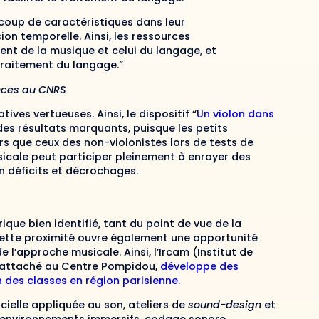
coup de caractéristiques dans leur
sion temporelle. Ainsi, les ressources
nt de la musique et celui du langage, et
 traitement du langage.”
ences au CNRS
tives vertueuses. Ainsi, le dispositif “
Un violon dans
des résultats marquants, puisque les petits
rs que ceux des non-violonistes lors de tests de
sicale peut participer pleinement à enrayer des
n déficits et décrochages.
ique bien identifié, tant du point de vue de la
 Cette proximité ouvre également une opportunité
e l’approche musicale. Ainsi, l’Ircam (Institut de
 rattaché au Centre Pompidou,
développe des
n des classes en région parisienne.
ficielle appliquée au son, ateliers de
sound-design
et