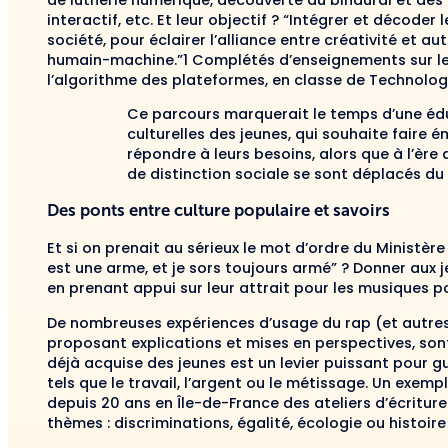
de lutherie numérique, découverte du binaural et de
interactif, etc. Et leur objectif ? “Intégrer et décode
société, pour éclairer l’alliance entre créativité et
humain-machine.”1 Complétés d’enseignements sur l
l’algorithme des plateformes, en classe de Technolog
Ce parcours marquerait le temps d’une édu
culturelles des jeunes, qui souhaite faire
répondre à leurs besoins, alors que à l’èr
de distinction sociale se sont déplacés du
Des ponts entre culture populaire et savoirs
Et si on prenait au sérieux le mot d’ordre du Ministère 
est une arme, et je sors toujours armé” ? Donner aux j
en prenant appui sur leur attrait pour les musiques p
De nombreuses expériences d’usage du rap (et autres
proposant explications et mises en perspectives, sont
déjà acquise des jeunes est un levier puissant pour g
tels que le travail, l’argent ou le métissage. Un exem
depuis 20 ans en Île-de-France des ateliers d’écritu
thèmes : discriminations, égalité, écologie ou histoire