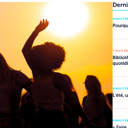
Derni
ANALYSE
Pourquo
TOUS É
Bibliot
quotid
ANALYSE
L’été, 
ANALYSE
« Faire