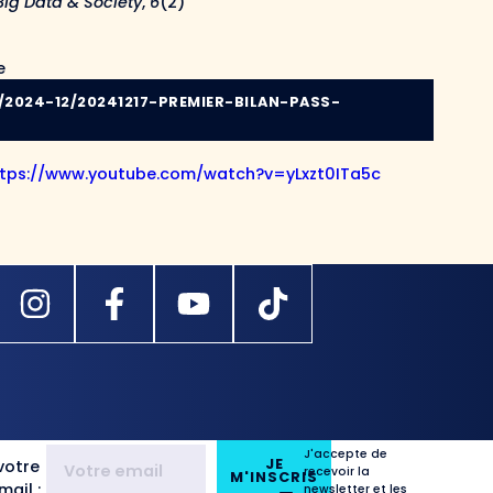
Big Data & Society
,
6
(2)
e
/2024-12/20241217-PREMIER-BILAN-PASS-
tps://www.youtube.com/watch?v=yLxzt0ITa5c
J'accepte de
JE
votre
recevoir la
M'INSCRIS
ail :
newsletter et les