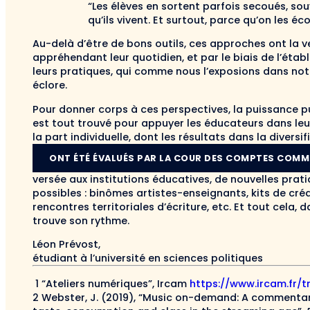
“Les élèves en sortent parfois secoués, sou
qu’ils vivent. Et surtout, parce qu’on les éc
Au-delà d’être de bons outils, ces approches ont la v
appréhendant leur quotidien, et par le biais de l’étab
leurs pratiques, qui comme nous l’exposions dans notr
éclore.
Pour donner corps à ces perspectives, la puissance pub
est tout trouvé pour appuyer les éducateurs dans leu
la part individuelle, dont les résultats dans la divers
ONT ÉTÉ ÉVALUÉS PAR LA COUR DES COMPTES COMME
versée aux institutions éducatives, de nouvelles prati
possibles : binômes artistes-enseignants, kits de cré
rencontres territoriales d’écriture, etc. Et tout cel
trouve son rythme.
Léon Prévost,
étudiant à l’université en sciences politiques
1 “Ateliers numériques”, Ircam
https://www.ircam.fr/t
2 Webster, J. (2019), “Music on-demand: A commenta