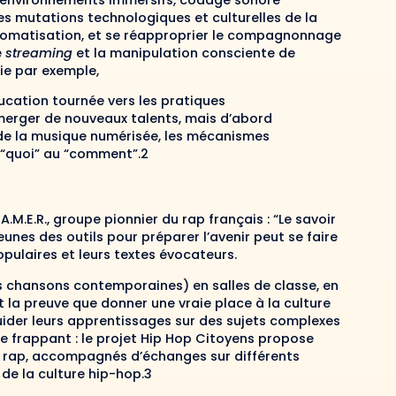
s environnements immersifs, codage sonore
r les mutations technologiques et culturelles de la
 automatisation, et se réapproprier le compagnonnage
e
streaming
et la manipulation consciente de
ie par exemple,
cation tournée vers les pratiques
 émerger de nouveaux talents, mais d’abord
e de la musique numérisée, les mécanismes
 “quoi” au “comment”.2
A.M.E.R., groupe pionnier du rap français : “Le savoir
eunes des outils pour préparer l’avenir peut se faire
opulaires et leurs textes évocateurs.
 chansons contemporaines) en salles de classe, en
 la preuve que donner une vraie place à la culture
uider leurs apprentissages sur des sujets complexes
ple frappant : le projet Hip Hop Citoyens propose
re rap, accompagnés d’échanges sur différents
 de la culture hip-hop.3