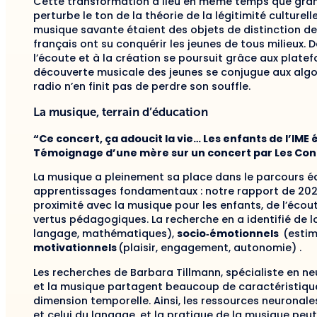
Cette transformation a lieu en même temps que grandi
perturbe le ton de la théorie de la légitimité culturel
musique savante étaient des objets de distinction d
français ont su conquérir les jeunes de tous milieux.
l’écoute et à la création se poursuit grâce aux plat
découverte musicale des jeunes se conjugue aux algor
radio n’en finit pas de perdre son souffle.
La musique, terrain d’éducation
“Ce concert, ça adoucit la vie… Les enfants de l’IME 
Témoignage d’une mère sur un concert par Les Con
La musique a pleinement sa place dans le parcours édu
apprentissages fondamentaux : notre rapport de 2021
proximité avec la musique pour les enfants, de l’écout
vertus pédagogiques. La recherche en a identifié de l
langage, mathématiques),
socio‑émotionnels
(estime
motivationnels
(plaisir, engagement, autonomie) .
Les recherches de Barbara Tillmann, spécialiste en ne
et la musique partagent beaucoup de caractéristiques 
dimension temporelle. Ainsi, les ressources neuronal
et celui du langage, et la pratique de la musique peut