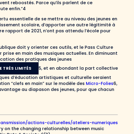
vent reboostés. Parce qu’ils parlent de ce
oute enfin.”4
ertu essentielle de se mettre au niveau des jeunes en
lissement scolaire, d’apporter une autre légitimité à
e rapport de 2021, n’ont pas attendu l’école pour
lique doit y orienter ces outils, et le Pass Culture
r prise en main des musiques actuelles. En diminuant
ification des pratiques des jeunes
5, et en abondant la part collective
 TRÈS LIMITÉS
ques d’éducation artistiques et culturelle seraient
ation “clefs en main” sur le modèle des
Micro-Folies
6,
a, davantage au diapason des jeunes, pour que chacun
ransmission/actions-culturelles/ateliers-numeriques
ry on the changing relationship between music