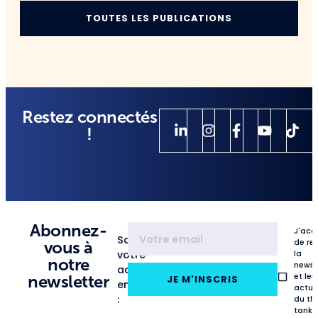
TOUTES LES PUBLICATIONS
Restez connectés
!
Abonnez-
J'acc
Saisissez
de re
vous à
votre
la
notre
newsl
adresse
et les
newsletter
JE M'INSCRIS
email
actua
:
du th
tank