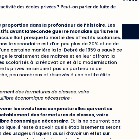
activité des écoles privées ? Peut-on parler de fuite de
e proportion dans la profondeur de l’histoire. Les
ifs avant la Seconde guerre mondiale qu’ils ne le
accueillait presque la moitié des effectifs scolarisés.
 dans le secondaire est d’un peu plus de 20% et ce de
une certaine manière la loi Debré de 1959 a sauvé ce
ge le traitement des maîtres et en leur offrant la
es scolarités à la rénovation et à la modernisation
ents privés ne seraient pas un partenaire de
he, peu nombreux et réservés à une petite élite
ement des fermetures de classes, voire
équilibre économique nécessaire »
venir les évolutions conjoncturelles qui vont se
uctablement des fermetures de classes, voire
ilibre économique nécessaire
. Et ils ne pourront pas
holique. Il reste à savoir quels établissements seront
s des usagers risquent aussi d’avoir un effet sur