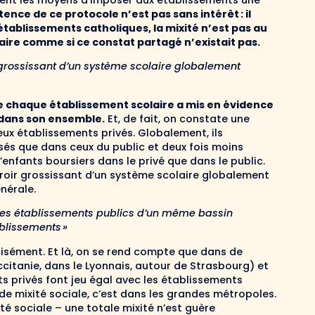
llement les moyens d’imposer aux établissements une
tence de ce protocole n’est pas sans intérêt : il
 établissements catholiques, la mixité n’est pas au
aire comme si ce constat partagé n’existait pas.
r grossissant d’un système scolaire globalement
 de chaque établissement scolaire a mis en évidence
s dans son ensemble.
Et, de fait, on constate une
ux établissements privés. Globalement, ils
isés que dans ceux du public et deux fois moins
enfants boursiers dans le privé que dans le public.
iroir grossissant d’un système scolaire globalement
énérale.
t les établissements publics d’un même bassin
ablissements »
écisément. Et là, on se rend compte que dans de
citanie, dans le Lyonnais, autour de Strasbourg) et
s privés font jeu égal avec les établissements
 de mixité sociale, c’est dans les grandes métropoles.
é sociale – une totale mixité n’est guère