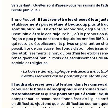
VersLeHaut : Quelles sont d’après-vous les raisons de l’attr
l’école publique ?
Bruno Poucet :
Il faut remettre les choses à leur just
établissements privés étaient beaucoup plus attract
sont aujourd’hui
. En effet le secondaire, degré privé 
C’est loin d’être le cas aujourd’hui, où la proportion
façon à peu près constante depuis les années 1960. D’
qui restait d’établissements privés en prenant en char
possibilité de consacrer les fonds disponibles issus d
des établissements. Sinon, aujourd’hui les établissem
l’enseignement public, mais des établissements de nic
sociale et religieuse.
« La baisse démographique entraînera inéluctabl
d’établissements qui ne pourront plus établir l’
Il faudra observer avec attention dans les années à 
produire : la baisse démographique entraînera inél
d’établissements qui ne pourront plus établir l’équ
compter sur les ressources financières de l’Église cat
en difficulté. Ajoutons que les difficultés économique