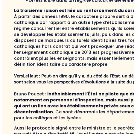
« On est entré dans un régime concurrentiel entre
La troisième raison est liée au renforcement du car
À partir des années 1990, le caractère propre sert à dé
catholique par rapport à un autre type d’établissemen
régime concurrentiel entre établissements qu’ils soien
se développer les établissements juifs, puis dans le
disposent de marqueurs culturels identitaires très fo
catholiques hors contrat qui vont provoquer une réact
l’enseignement catholique de 2013 est progressivemen
contrôlent plus les enseignants, mais essentiellemen
définition identitaire du caractère propre.
VersLeHaut : Peut-on dire qu’il y a, du côté de l’Etat, un 
sont selon vous les perspectives d’évolutions à la suite d
Bruno Poucet :
Indéniablement l’État ne pilote que d
notamment en personnel d’inspection, mais aussi pou
qui ont un lien avec les établissements privés sous co
décentralisation.
Ce sont désormais les départements 
pour les collèges et les lycées.
Aussi le protocole signé entre le ministre et le secrét