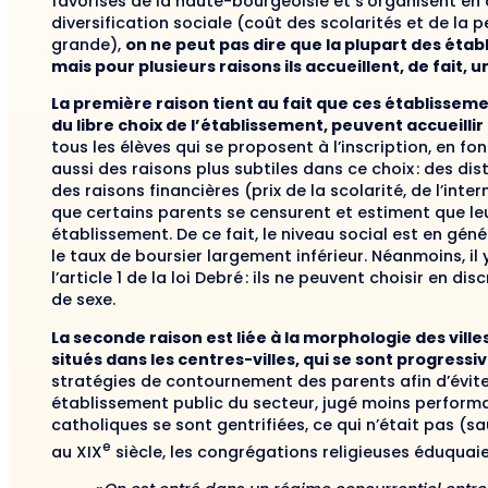
favorisés de la haute-bourgeoisie et s’organisent en
diversification sociale (coût des scolarités et de la pe
grande),
on ne peut pas dire que la plupart des étab
mais pour plusieurs raisons ils accueillent, de fait, un
La première raison tient au fait que ces établisseme
du libre choix de l’établissement, peuvent accueillir 
tous les élèves qui se proposent à l’inscription, en fon
aussi des raisons plus subtiles dans ce choix : des dis
des raisons financières (prix de la scolarité, de l’int
que certains parents se censurent et estiment que leu
établissement. De ce fait, le niveau social est en gén
le taux de boursier largement inférieur. Néanmoins, il 
l’article 1 de la loi Debré : ils ne peuvent choisir en di
de sexe.
La seconde raison est liée à la morphologie des vill
situés dans les centres-villes, qui se sont progres
stratégies de contournement des parents afin d’éviter
établissement public du secteur, jugé moins performant
catholiques se sont gentrifiées, ce qui n’était pas (sa
e
au XIX
siècle, les congrégations religieuses éduquai