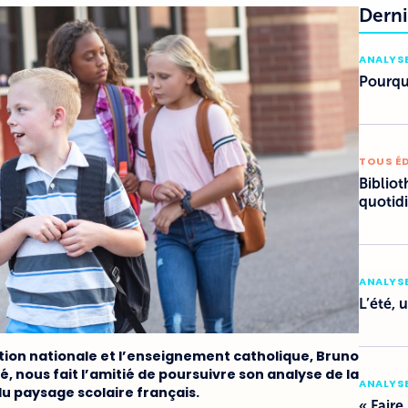
Derni
ANALYSE
Pourquo
TOUS É
Bibliot
quotid
ANALYSE
L’été, 
cation nationale et l’enseignement catholique, Bruno
é, nous fait l’amitié de poursuivre son analyse de la
ANALYSE
du paysage scolaire français.
« Faire