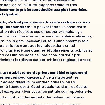
 conséquence pour réduire toute velléité de
nsion, en soi culturel, exigence scolaire très
lissements privés sont dédiés aux plus favorisés,
 tel public.
nts, n’étant pas soumis à la carte scolaire au nom
qui ils souhaitent
. Ils peuvent faire un choix entre
ction des résultats scolaires, par exemple. Il y a
tinctions culturelles, voire une atmosphère religieuse,
ernat, de la demi-pension) et tout simplement le fait
rs enfants n’ont pas leur place dans un tel
éral plus élevé que dans les établissements publics et
y a des limites dans ce libre choix garantit par
scriminant les élèves sur des critères religieux, de race,
es. Les établissements privés sont historiquement
sivement embourgeoisés.
À cela s’ajoutent les
 de scolariser leurs enfants dans tel ou tel
 à l’aune de la réussite scolaire. Ainsi, les écoles
uf exception) leur vocation initiale car, rappelons-le,
ent avant tout les enfants des milieux populaires.