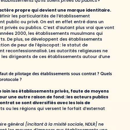
 établissements qu’ils soient privés ou publics »
actère propre qui devient une marque identitaire.
finir les particularités de l’établissement
t public ou privé. On est en effet entré dans un
t privés ou publics. C’est d’autant plus vrai que vont
s années 2000, les établissements musulmans qui
rts. De plus, se développent des établissements
ion de peur de l’épiscopat : le statut de
t reconfessionnalisé. Les autorités religieuses ne
t les dirigeants de ces établissements autour d’une
défaut de pilotage des établissements sous contrat ? Quels
u protocole ?
e loin les établissements privés, faute de moyens
r une autre raison de fond : les acteurs publics
ntrat se sont diversifiés avec les lois de
ou les régions qui versent le forfait d’externat
aire général
[incitant à la mixité sociale, NDLR]
ne