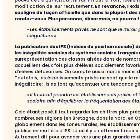
pouvait être qu’incitatif. Ni l’un ni l’autre n’ont rée
modification de leur recrutement.
En revanche, l’exis
souligne de façon officielle que dans la plupart des
rendez-vous. Plus personne, désormais, ne pourra f
« Les établissements privés ne sont que le miroi
inégalitaire »
La publication des IPS (Indices de position sociale)
les inégalités sociales du système scolaire françai
surreprésentation des classes aisées dans de nombre
accueillent deux fois plus d’élèves socialement favor
d’élèves défavorisés. On compte aussi moitié moins d’
Toutefois, les établissements privés ne sont que le m
inégalitaire : ils ne font qu’accentuer une tendance g
« Il faudrait prendre les établissements privés e
scolaire afin d’équilibrer la fréquentation des ét
Cela étant posé, il faut regarder les chiffres plus pr
nombreuses régions (en Bretagne, dans le Nord, en Oc
globalement dans les zones rurales, les établissement
publics en matière d’IPS. Là où il y a nettement moins
Autrement dit pour avancer vers une plus grande mixit