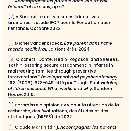
[1]
Accompagner les parents dans leur travail
éducatif et de soins
,
op.cit.
[2]
« Baromètre des violences éducatives
ordinaires », étude IFOP pour la Fondation pour
l’enfance, Octobre 2022.
[1]
Michel Vandenbroeck,
Être parent dans notre
monde néolibéral
, Editions érès, 2024.
[2]
Cicchetti, Dante, Fred A. Rogosch, and Sheree L.
Toth. “Fostering secure attachment in infants in
maltreating families through preventive
interventions.”
Development and psychopathology
18.3 (2006): 623-649, cité par Tough, Paul.
Helping
children succeed: What works and why
. Random
House, 2016.
[1]
Baromètre d’opinion BVA pour la Direction de la
recherche, des évaluations, des études et des
statistiques (DRESS) de 2022.
[1]
Claude Martin (dir.),
Accompagner les parents