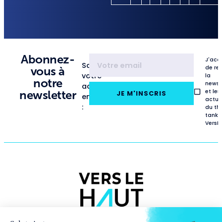
Abonnez-
J'acc
Saisissez
de re
vous à
votre
la
notre
newsl
adresse
et les
newsletter
JE M'INSCRIS
email
actua
:
du th
tank
VersL