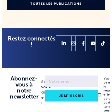
TOUTES LES PUBLICATIONS
Restez connectés
!
Abonnez-
J'acc
Saisissez
de re
vous à
votre
la
notre
newsl
adresse
et les
newsletter
JE M'INSCRIS
email
actua
:
du th
tank
VersL