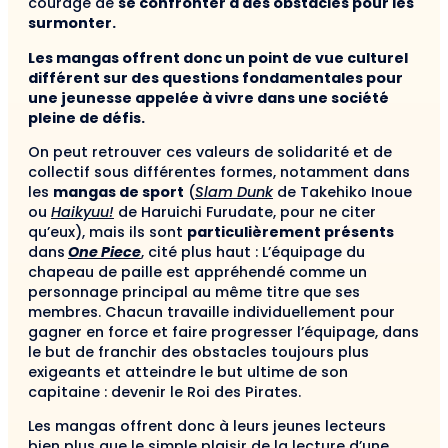
courage de
se confronter à des obstacles pour les
surmonter.
Les mangas offrent donc un point de vue culturel
différent sur des questions fondamentales pour
une jeunesse appelée à vivre dans une société
pleine de défis.
On peut retrouver ces valeurs de solidarité et de
collectif sous différentes formes, notamment dans
les
mangas de sport
(
Slam Dunk
de Takehiko Inoue
ou
Haikyuu!
de Haruichi Furudate, pour ne citer
qu’eux), mais ils sont
particulièrement présents
dans
One Piece
, cité plus haut : L’équipage du
chapeau de paille est appréhendé comme un
personnage principal au même titre que ses
membres. Chacun travaille individuellement pour
gagner en force et faire progresser l’équipage, dans
le but de franchir des obstacles toujours plus
exigeants et atteindre le but ultime de son
capitaine : devenir le Roi des Pirates.
Les mangas of
frent donc à leurs jeunes lecteurs
bien plus que le simple plaisir de la lecture
d’une