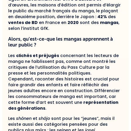
d’œuvres, les maisons d’édition ont permis d’élargir
le public du marché français du manga, le plaçant
en deuxième position, derrière le Japon :
42%
des
ventes de BD
en France en
2020
sont des
mangas
,
selon l’institut GfK.
Alors, qu’est-ce-que les mangas apprennent à
leur public ?
Les
clichés et préjugés
concernant les lecteurs de
manga ne faiblissent pas, comme ont montré les
critiques de l’utilisation du Pass Culture par la
presse et les personnalités politiques.
Cependant, raconter des histoires est crucial pour
faire grandir des enfants et faire réfléchir des
jeunes adultes encore en construction. Différencier
les consommateurs de manga est important, car
cette forme d’art est souvent une
représentation
des générations
.
Les
shônen
et
shôjo
sont pour les “jeunes”, mais il
existe aussi des catégories pensées pour des
publics plus mûrs : les
seinen
et les
josei