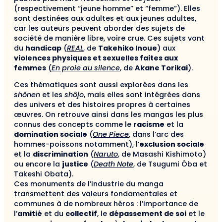
(respectivement “jeune homme” et “femme”). Elles
sont destinées aux adultes et aux jeunes adultes,
car les auteurs peuvent aborder des sujets de
société de manière libre, voire crue. Ces sujets vont
du
handicap
(
REAL
, de
Takehiko Inoue
) aux
violences physiques et sexuelles faites aux
femmes
(
En proie au silence
, de
Akane Torikai
).
Ces thématiques sont aussi explorées dans les
shônen
et les
shôjo
, mais elles sont intégrées dans
des univers et des histoires propres à certaines
œuvres. On retrouve ainsi dans les mangas les plus
connus des concepts comme le
racisme
et la
domination sociale
(
One Piece
, dans l’arc des
hommes-poissons notamment), l’
exclusion sociale
et la
discrimination
(
Naruto
, de Masashi Kishimoto)
ou encore la
justice
(
Death Note
, de Tsugumi Ôba et
Takeshi Obata).
Ces monuments de l’industrie du manga
transmettent des valeurs fondamentales et
communes à de nombreux héros : l’importance de
l’
amitié
et du
collectif
, le
dépassement de soi
et le