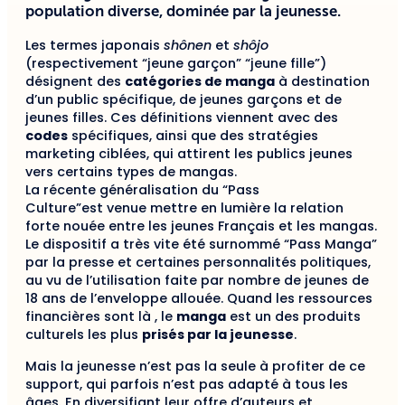
population diverse, dominée par la jeunesse.
Les termes japonais
shônen
et
shôjo
(respectivement “jeune garçon” “jeune fille”)
désignent des
catégories de manga
à destination
d’un public spécifique, de jeunes garçons et de
jeunes filles. Ces définitions viennent avec des
codes
spécifiques, ainsi que des stratégies
marketing ciblées, qui attirent les publics jeunes
vers certains types de mangas.
La récente généralisation du “Pass
Culture”
est
venu
e
mettre en lumière
la relation
forte nouée entre les jeunes Français et les mangas
.
Le dispositif a très vite été surnommé “Pass Manga”
par la presse et certaines personnalités politiques,
au vu de l’utilisation faite par nombre de jeunes de
18 ans de l’enveloppe allouée. Quand les ressources
financières sont là , le
manga
est un des produits
culturels les plus
prisés par la jeunesse
.
Mais la jeunesse n’est pas la seule à profiter de ce
support, qui parfois n’est pas adapté à tous les
âges. En diversifiant leur offre d’auteurs et