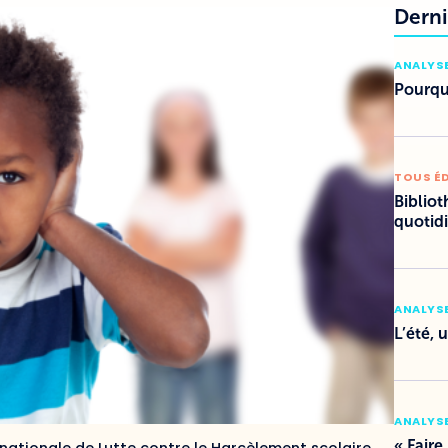
Derni
ANALYSE
Pourquo
TOUS É
Bibliot
quotid
ANALYSE
L’été, 
ANALYSE
« Faire