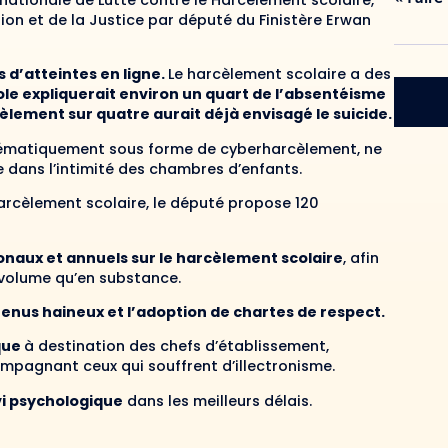
 nationale de Lutte contre le Harcèlement scolaire,
ion et de la Justice par député du Finistère Erwan
s d’atteintes en ligne.
Le harcèlement scolaire a des
cole expliquerait environ un quart de l’absentéisme
èlement sur quatre aurait déjà envisagé le suicide.
tématiquement sous forme de cyberharcèlement, ne
e dans l’intimité des chambres d’enfants.
arcèlement scolaire, le député propose 120
onaux et annuels sur le harcèlement scolaire
, afin
 volume qu’en substance.
tenus haineux et l’adoption de chartes de respect.
que
à destination des chefs d’établissement,
ompagnant ceux qui souffrent d’illectronisme.
vi psychologique
dans les meilleurs délais.