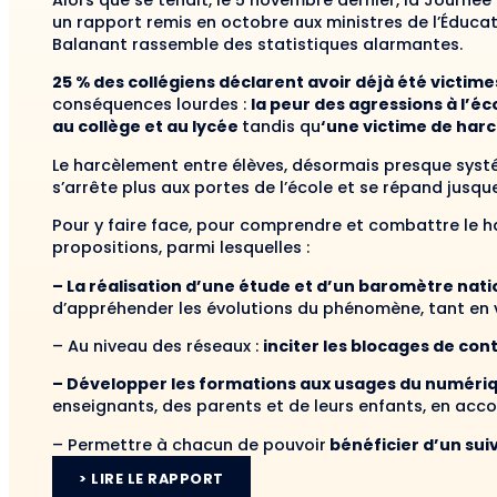
Alors que se tenait, le 5 novembre dernier, la Journée
un rapport remis en octobre aux ministres de l’Éducat
Balanant rassemble des statistiques alarmantes.
25 % des collégiens déclarent avoir déjà été victime
conséquences lourdes :
la peur des agressions à l’é
au collège et au lycée
tandis qu
‘une victime de harc
Le harcèlement entre élèves, désormais presque sys
s’arrête plus aux portes de l’école et se répand jusqu
Pour y faire face, pour comprendre et combattre le h
propositions, parmi lesquelles :
– La réalisation d’une étude et d’un baromètre nati
d’appréhender les évolutions du phénomène, tant en
– Au niveau des réseaux :
inciter les blocages de con
– Développer les formations aux usages du numéri
enseignants, des parents et de leurs enfants, en acc
– Permettre à chacun de pouvoir
bénéficier d’un sui
> LIRE LE RAPPORT