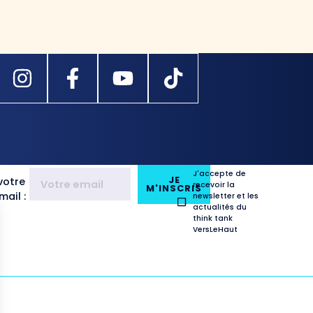
J'accepte de
JE
votre
recevoir la
M'INSCRIS
ail :
newsletter et les
actualités du
think tank
VersLeHaut