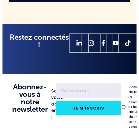
Restez connectés
!
Abonnez-
J'acc
Saisissez
de re
vous à
votre
la
notre
newsl
adresse
et les
newsletter
JE M'INSCRIS
email
actua
:
du th
tank
VersL