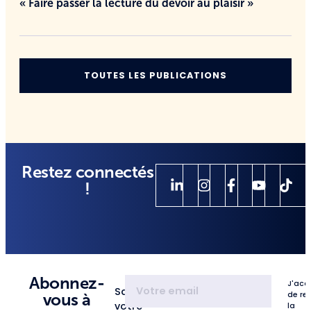
« Faire passer la lecture du devoir au plaisir »
TOUTES LES PUBLICATIONS
Restez connectés
!
Abonnez-
J'acc
Saisissez
de re
vous à
votre
la