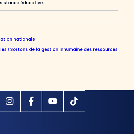
ssistance éducative.
cation nationale
es ! Sortons de la gestion inhumaine des ressources