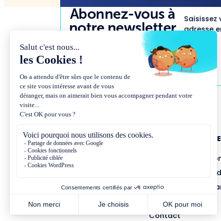
Abonnez-vous à
Saisissez 
notre newsletter
adresse em
NOUS CONNAÎTR
Présentation et co
Missions et métho
Équipe et gouvern
Partenariats
Contact