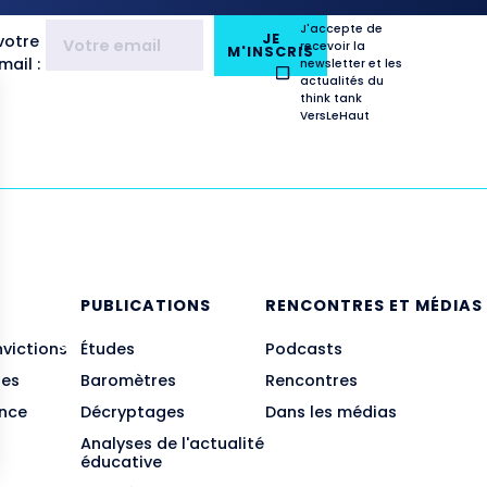
J'accepte de
JE
votre
recevoir la
M'INSCRIS
ail :
newsletter et les
actualités du
think tank
VersLeHaut
E
PUBLICATIONS
RENCONTRES ET MÉDIAS
nvictions
Études
Podcasts
des
Baromètres
Rencontres
ance
Décryptages
Dans les médias
Analyses de l'actualité
éducative