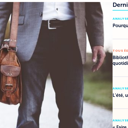
Derni
ANALYSE
Pourquo
TOUS É
Bibliot
quotid
ANALYSE
L’été, 
ANALYSE
« Faire