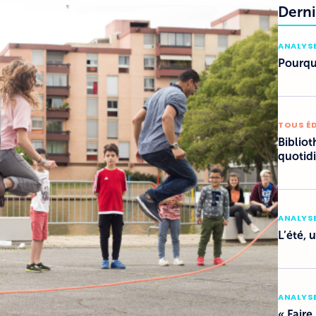
Derni
ANALYSE
Pourquo
TOUS É
Bibliot
quotid
ANALYSE
L’été, 
ANALYSE
« Faire