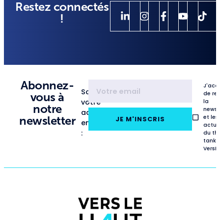
Restez connectés
!
Abonnez-
J'acc
Saisissez
de re
vous à
votre
la
notre
newsl
adresse
et les
newsletter
JE M'INSCRIS
email
actua
:
du th
tank
VersL