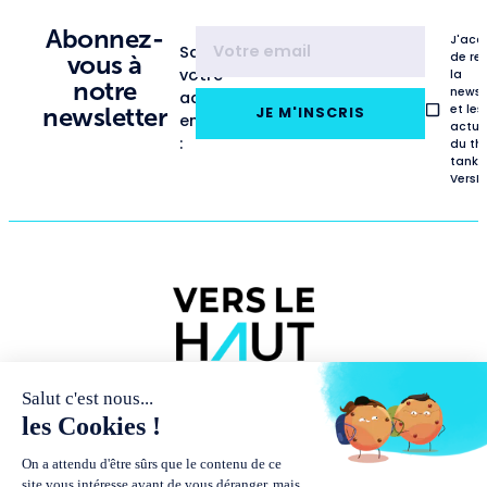
Abonnez-
J'acc
Saisissez
de re
vous à
votre
la
notre
newsl
adresse
et les
newsletter
JE M'INSCRIS
email
actua
:
du th
tank
VersL
NOUS
PUBLICATIONS
RENCONTRES
CONNAÎTRE
ET
MÉDIAS
Études
Présentation